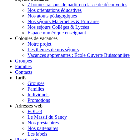
7 bonnes raisons de partir en classe de découvertes
Nos orientations éducatives
Nos atouts pédagogiques
Nos séjours Maternelles & Primaires
Nos séjours Collèges & Lycées
Espace numérique enseignant
Colonies de vacances
Notre projet
Les thèmes de nos séjours
Vacances apprenantes : École Ouverte Buissonnière
Groupes
Familles
Contacts
Tarifs
Groupes
Familles
Individuels
Promotions
Adresses web
FOL23
Le Massif du Sancy
Nos prestataires
Nos partenaires
Les labels
Plan d'accès