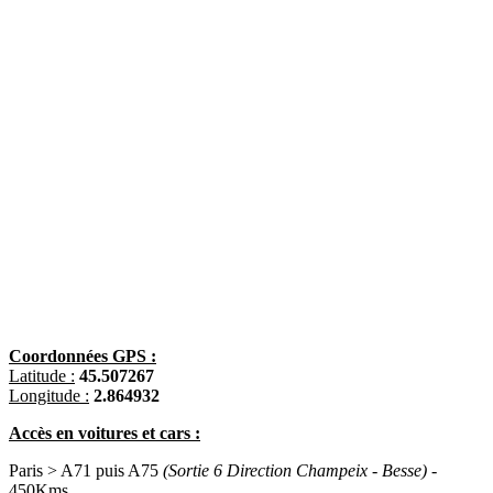
Coordonnées GPS :
Latitude :
45.507267
Longitude :
2.864932
Accès en voitures et cars :
Paris > A71 puis A75
(Sortie 6 Direction Champeix - Besse)
-
450Kms