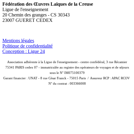
Fédération des Œuvres Laïques de la Creuse
Ligue de l'enseignement
20 Chemin des granges - CS 30343
23007 GUERET CEDEX
Mentions légales
Politique de confidentialité
Conception : Ligue 24
Association adhérente à la Ligue de l'enseignement - centre confédéral, 3 rue Récamier
75341 PARIS cedex 07 - i
mmatriculée au registre des opérateurs de voyages et de séjours
sous le N° IM075100379
Garant financier : UNAT - 8 rue César Franck - 75015 Paris / Assureur RCP : APAC RCOV
N° du contrat : 003366008